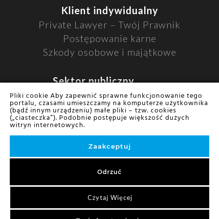
Klient indywidualny
Private Lawyer – Twój Prawnik
Postępowanie karne
Szkody osobowe i majątkowe
Sektor publiczny
Sektor publiczny
Pliki cookie Aby zapewnić sprawne funkcjonowanie tego
portalu, czasami umieszczamy na komputerze użytkownika
Jednostki samorządu terytorialnego
(bądź innym urządzeniu) małe pliki – tzw. cookies
(„ciasteczka”). Podobnie postępuje większość dużych
witryn internetowych.
Zaakceptuj
© COPYRIGHT
SDO i Partnerzy
Odrzuć
Strategia, realizacja
i wsparcie:
Tomczak | Stanisławski
Czytaj Więcej